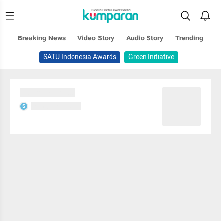
Breaking News
Video Story
Audio Story
Trending
SATU Indonesia Awards
Green Initiative
Sedang memuat...
Sedang memuat...
S