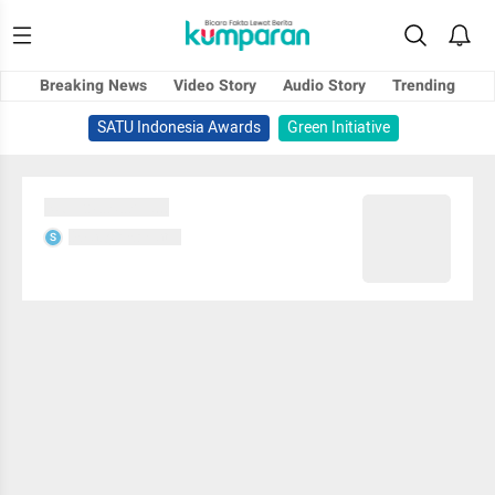
Breaking News
Video Story
Audio Story
Trending
SATU Indonesia Awards
Green Initiative
Sedang memuat...
Sedang memuat...
S