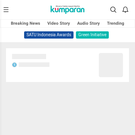
Breaking News
Video Story
Audio Story
Trending
SATU Indonesia Awards
Green Initiative
Sedang memuat...
Sedang memuat...
S