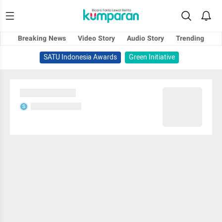
Breaking News
Video Story
Audio Story
Trending
SATU Indonesia Awards
Green Initiative
Sedang memuat...
Sedang memuat...
S