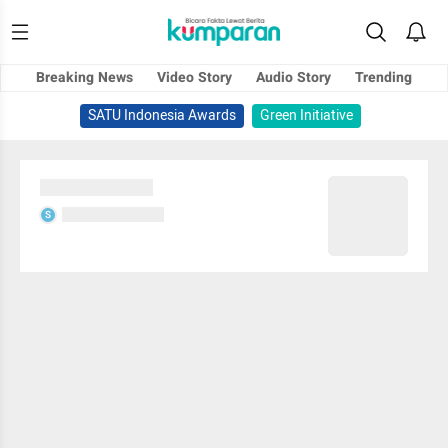
Breaking News
Video Story
Audio Story
Trending
SATU Indonesia Awards
Green Initiative
Sedang memuat...
Sedang memuat...
S