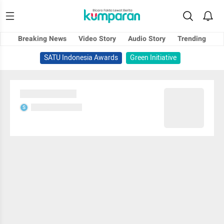
Breaking News
Video Story
Audio Story
Trending
SATU Indonesia Awards
Green Initiative
Sedang memuat...
Sedang memuat...
S