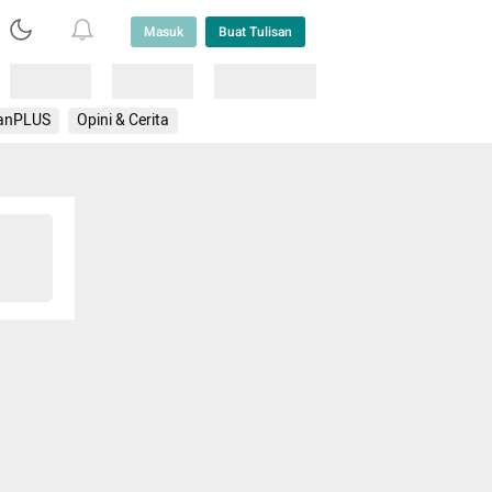
Masuk
Buat Tulisan
Loading
Loading
Lainnya
anPLUS
Opini & Cerita