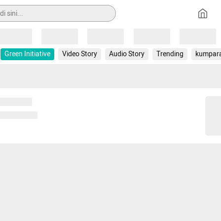
Loading
Loading
Loading
Loading
Loading
Green Initiative
Video Story
Audio Story
Trending
kumpar
 memuat...
ng memuat...