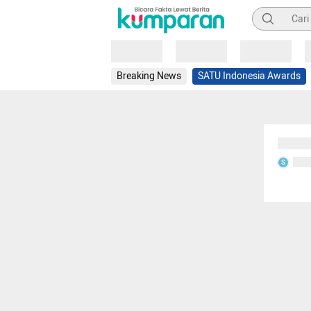
Pencarian
Loading
Loading
Loading
Breaking News
SATU Indonesia Awards
Sedang
Seda
S