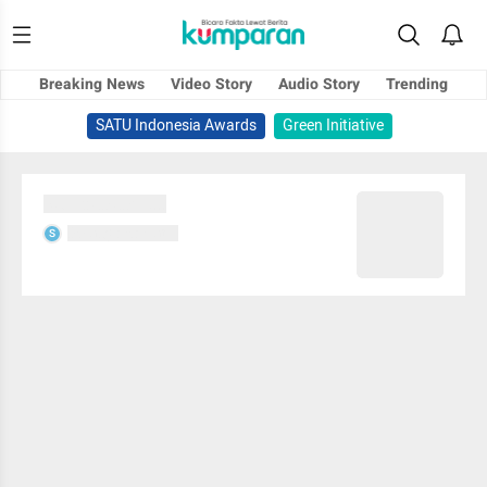
Breaking News
Video Story
Audio Story
Trending
SATU Indonesia Awards
Green Initiative
Sedang memuat...
Sedang memuat...
S