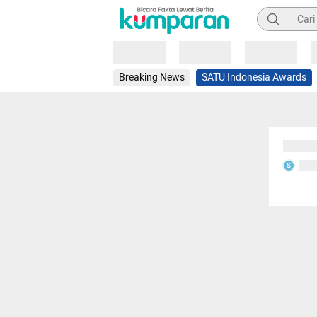
Pencarian
Loading
Loading
Loading
Breaking News
SATU Indonesia Awards
Sedang
Seda
S