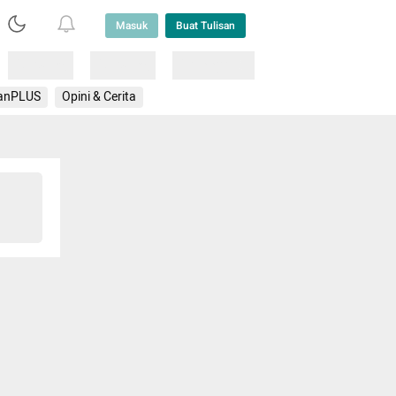
Masuk
Buat Tulisan
Loading
Loading
Lainnya
anPLUS
Opini & Cerita