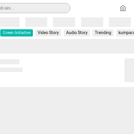
Loading
Loading
Loading
Loading
Loading
Green Initiative
Video Story
Audio Story
Trending
kumpar
 memuat...
ng memuat...