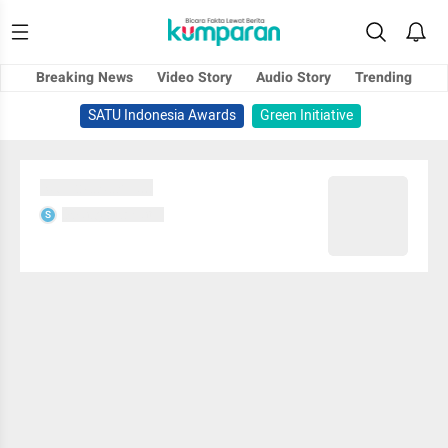
Breaking News
Video Story
Audio Story
Trending
SATU Indonesia Awards
Green Initiative
Sedang memuat...
Sedang memuat...
S