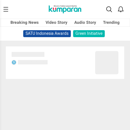
Breaking News
Video Story
Audio Story
Trending
SATU Indonesia Awards
Green Initiative
Sedang memuat...
Sedang memuat...
S