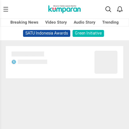
Breaking News
Video Story
Audio Story
Trending
SATU Indonesia Awards
Green Initiative
Sedang memuat...
Sedang memuat...
S