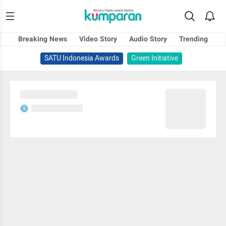
Breaking News
Video Story
Audio Story
Trending
SATU Indonesia Awards
Green Initiative
Sedang memuat...
Sedang memuat...
S