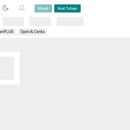
Masuk
Buat Tulisan
Loading
Loading
Lainnya
anPLUS
Opini & Cerita