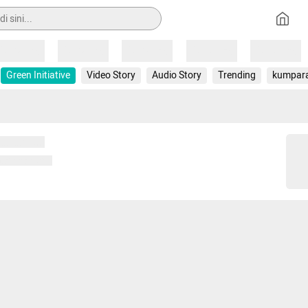
Loading
Loading
Loading
Loading
Loading
Green Initiative
Video Story
Audio Story
Trending
kumpar
 memuat...
ng memuat...