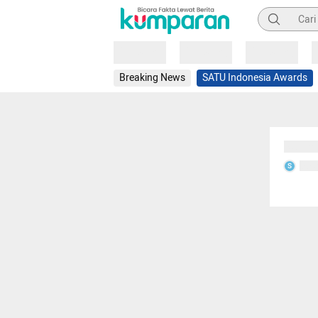
Pencarian
Loading
Loading
Loading
Breaking News
SATU Indonesia Awards
Sedang
Seda
S