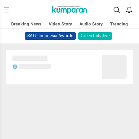
Breaking News
Video Story
Audio Story
Trending
SATU Indonesia Awards
Green Initiative
Sedang memuat...
Sedang memuat...
S