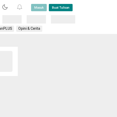
Masuk
Buat Tulisan
Loading
Loading
Lainnya
anPLUS
Opini & Cerita