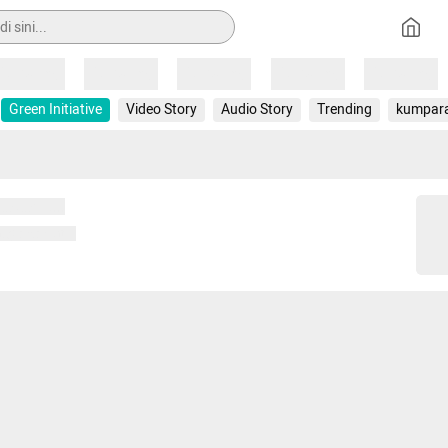
Loading
Loading
Loading
Loading
Loading
Green Initiative
Video Story
Audio Story
Trending
kumpar
 memuat...
ng memuat...