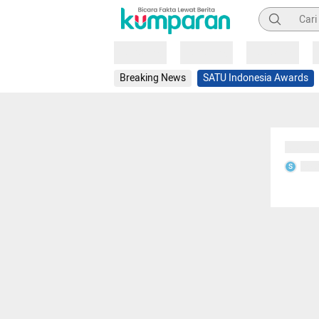
Pencarian
Loading
Loading
Loading
Breaking News
SATU Indonesia Awards
Sedang
Seda
S