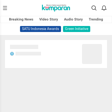
Breaking News
Video Story
Audio Story
Trending
SATU Indonesia Awards
Green Initiative
Sedang memuat...
Sedang memuat...
S