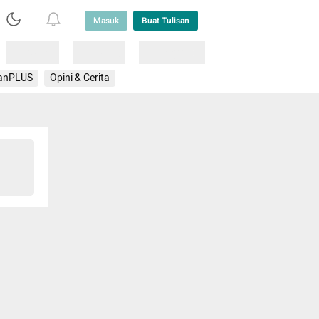
Masuk
Buat Tulisan
Loading
Loading
Lainnya
anPLUS
Opini & Cerita