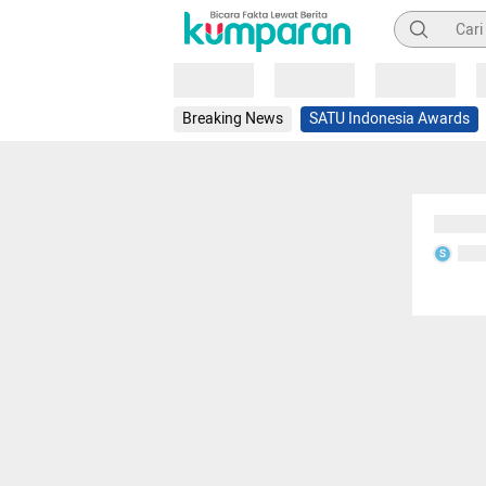
Pencarian
Loading
Loading
Loading
Breaking News
SATU Indonesia Awards
Sedang
Seda
S