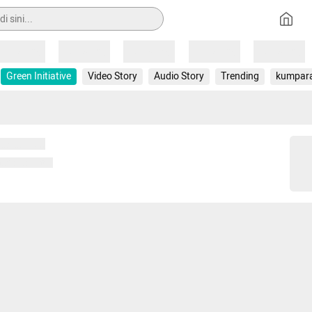
Loading
Loading
Loading
Loading
Loading
Green Initiative
Video Story
Audio Story
Trending
kumpar
 memuat...
ng memuat...