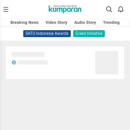
Breaking News
Video Story
Audio Story
Trending
SATU Indonesia Awards
Green Initiative
Sedang memuat...
Sedang memuat...
S