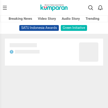
Breaking News
Video Story
Audio Story
Trending
SATU Indonesia Awards
Green Initiative
Sedang memuat...
Sedang memuat...
S