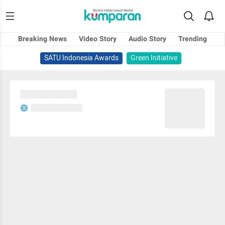
Breaking News
Video Story
Audio Story
Trending
SATU Indonesia Awards
Green Initiative
Sedang memuat...
Sedang memuat...
S