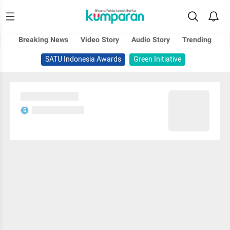
Breaking News
Video Story
Audio Story
Trending
SATU Indonesia Awards
Green Initiative
Sedang memuat...
Sedang memuat...
S