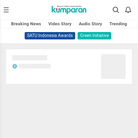
Breaking News
Video Story
Audio Story
Trending
SATU Indonesia Awards
Green Initiative
Sedang memuat...
Sedang memuat...
S