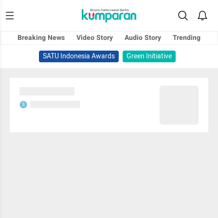
Breaking News
Video Story
Audio Story
Trending
SATU Indonesia Awards
Green Initiative
Sedang memuat...
Sedang memuat...
S