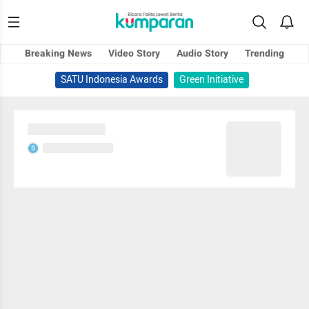
Breaking News
Video Story
Audio Story
Trending
SATU Indonesia Awards
Green Initiative
Sedang memuat...
Sedang memuat...
S