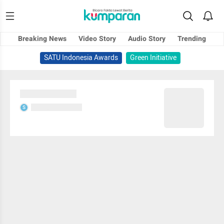
Breaking News
Video Story
Audio Story
Trending
SATU Indonesia Awards
Green Initiative
Sedang memuat...
Sedang memuat...
S