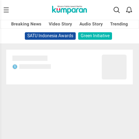
Breaking News
Video Story
Audio Story
Trending
SATU Indonesia Awards
Green Initiative
Sedang memuat...
Sedang memuat...
S