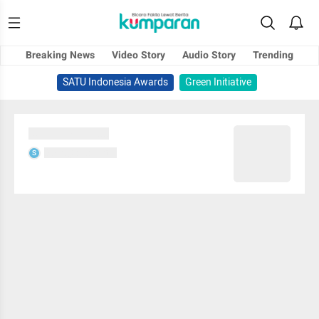
Breaking News
Video Story
Audio Story
Trending
SATU Indonesia Awards
Green Initiative
Sedang memuat...
Sedang memuat...
S