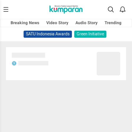
Breaking News
Video Story
Audio Story
Trending
SATU Indonesia Awards
Green Initiative
Sedang memuat...
Sedang memuat...
S