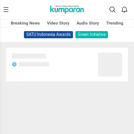
Breaking News
Video Story
Audio Story
Trending
SATU Indonesia Awards
Green Initiative
Sedang memuat...
Sedang memuat...
S