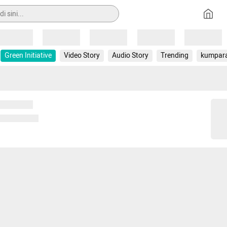
Loading
Loading
Loading
Loading
Loading
Green Initiative
Video Story
Audio Story
Trending
kumpar
 memuat...
ng memuat...