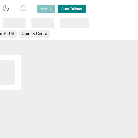
Masuk
Buat Tulisan
Loading
Loading
Lainnya
anPLUS
Opini & Cerita