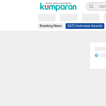
Pencarian
Loading
Loading
Loading
Breaking News
SATU Indonesia Awards
Sedang
Seda
S