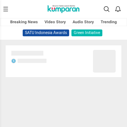
Breaking News
Video Story
Audio Story
Trending
SATU Indonesia Awards
Green Initiative
Sedang memuat...
Sedang memuat...
S