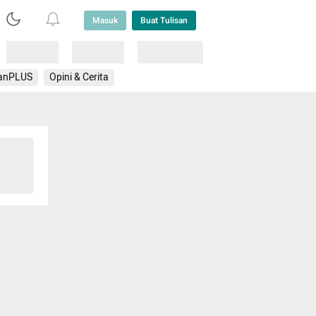
Masuk
Buat Tulisan
Loading
Loading
Lainnya
anPLUS
Opini & Cerita