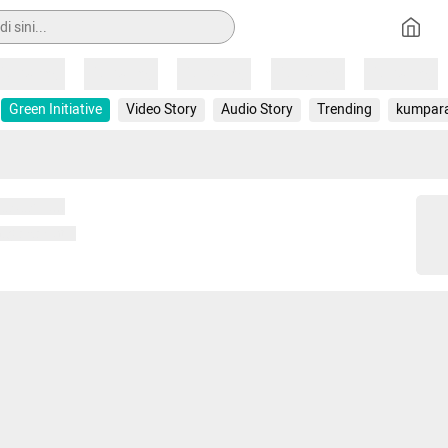
Loading
Loading
Loading
Loading
Loading
Green Initiative
Video Story
Audio Story
Trending
kumpar
 memuat...
ng memuat...