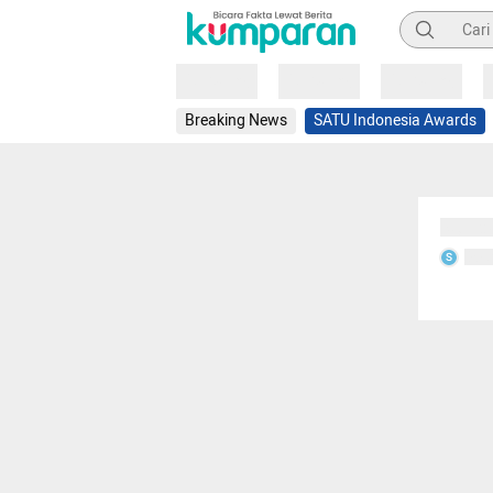
Pencarian
Loading
Loading
Loading
Breaking News
SATU Indonesia Awards
Sedang
Seda
S