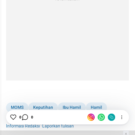
kumparan post embed
MOMS
Keputihan
Ibu Hamil
Hamil
0
0
Vagina
Informasi Redaksi
·
Laporkan tulisan