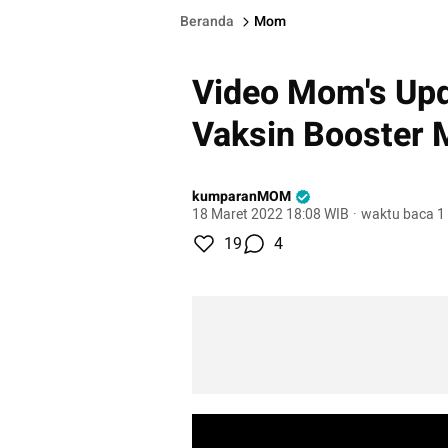
Beranda
Mom
Video Mom's Upd
Vaksin Booster 
kumparanMOM
18 Maret 2022 18:08 WIB
·
waktu baca 1
19
4