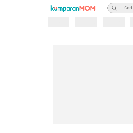
Pencarian
Loading
Loading
Loading