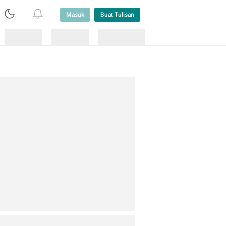
Masuk
Buat Tulisan
Loading
Loading
Lainnya