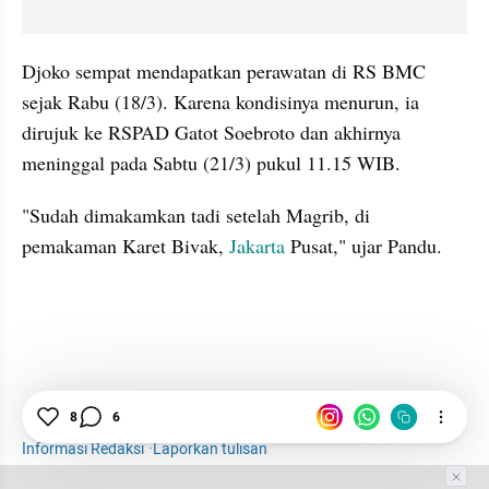
Djoko sempat mendapatkan perawatan di RS BMC 
sejak Rabu (18/3). Karena kondisinya menurun, ia 
dirujuk ke RSPAD Gatot Soebroto dan akhirnya 
meninggal pada Sabtu (21/3) pukul 11.15 WIB. 
"Sudah dimakamkan tadi setelah Magrib, di 
pemakaman Karet Bivak, 
Jakarta
 Pusat," ujar Pandu. 
8
6
Virus Corona
Corona
News
Informasi Redaksi
·
Laporkan tulisan
Tim Editor