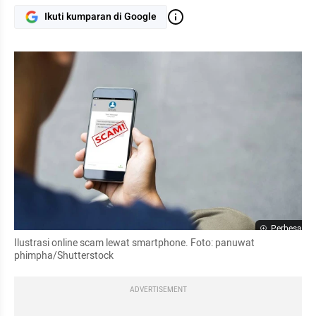
Ikuti kumparan di Google
Perbesar
Ilustrasi online scam lewat smartphone. Foto: panuwat 
phimpha/Shutterstock
ADVERTISEMENT