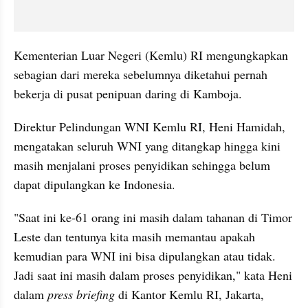
Kementerian Luar Negeri (Kemlu) RI mengungkapkan 
sebagian dari mereka sebelumnya diketahui pernah 
bekerja di pusat penipuan daring di Kamboja.
Direktur Pelindungan WNI Kemlu RI, Heni Hamidah, 
mengatakan seluruh WNI yang ditangkap hingga kini 
masih menjalani proses penyidikan sehingga belum 
dapat dipulangkan ke Indonesia.
"Saat ini ke-61 orang ini masih dalam tahanan di Timor 
Leste dan tentunya kita masih memantau apakah 
kemudian para WNI ini bisa dipulangkan atau tidak. 
Jadi saat ini masih dalam proses penyidikan," kata Heni 
dalam 
press briefing
 di Kantor Kemlu RI, Jakarta, 