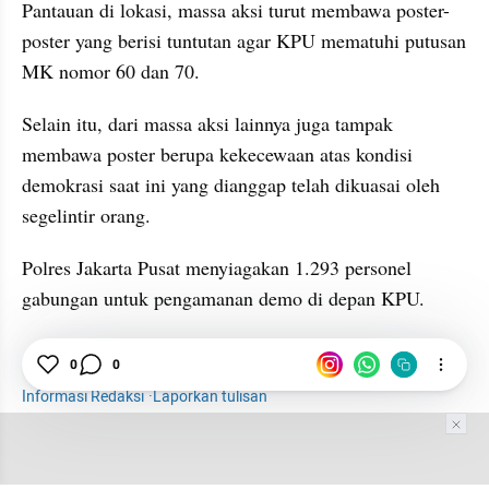
Pantauan di lokasi, massa aksi turut membawa poster-
poster yang berisi tuntutan agar KPU mematuhi putusan 
MK nomor 60 dan 70.
Selain itu, dari massa aksi lainnya juga tampak 
membawa poster berupa kekecewaan atas kondisi 
demokrasi saat ini yang dianggap telah dikuasai oleh 
segelintir orang.
Polres Jakarta Pusat menyiagakan 1.293 personel 
gabungan untuk pengamanan demo di depan KPU.
Demo
0
0
KPU
News
Informasi Redaksi
·
Laporkan tulisan
Tim Editor
Editor Section