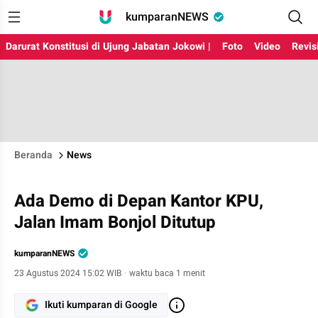
kumparanNEWS
Darurat Konstitusi di Ujung Jabatan Jokowi |
Foto
Video
Revis
Beranda
News
Ada Demo di Depan Kantor KPU,
Jalan Imam Bonjol Ditutup
kumparanNEWS
23 Agustus 2024 15:02 WIB
·
waktu baca 1 menit
Ikuti kumparan di Google