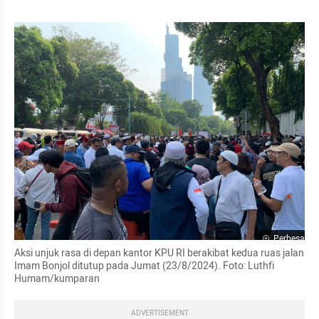
Perbesar
Aksi unjuk rasa di depan kantor KPU RI berakibat kedua ruas jalan 
Imam Bonjol ditutup pada Jumat (23/8/2024). Foto: Luthfi 
Humam/kumparan
ADVERTISEMENT