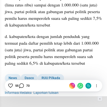
(lima ratus ribu) sampai dengan 1.000.000 (satu juta) 
jiwa, partai politik atau gabungan partai politik peserta 
pemilu harus memperoleh suara sah paling sedikit 7,5% 
di kabupaten/kota tersebut
d. kabupaten/kota dengan jumlah penduduk yang 
termuat pada daftar pemilih tetap lebih dari 1.000.000 
(satu juta) jiwa, partai politik atau gabungan partai 
politik peserta pemilu harus memperoleh suara sah 
paling sedikit 6,5% di kabupaten/kota tersebut
News
Dasco
RUU Pilkada
55
73
MK Ubah Aturan UU Pilkada
Pilkada 2024
Pilkada
Informasi Redaksi
·
Laporkan tulisan
Tim Editor
Editor Section