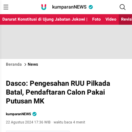
kumparanNEWS
Darurat Konstitusi di Ujung Jabatan Jokowi |
Foto
Video
Revis
Beranda
News
Dasco: Pengesahan RUU Pilkada
Batal, Pendaftaran Calon Pakai
Putusan MK
kumparanNEWS
22 Agustus 2024 17:36 WIB
·
waktu baca 4 menit