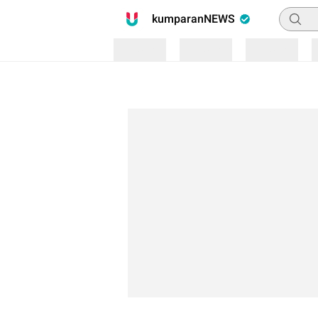
Pencari
kumparanNEWS
Loading
Loading
Loading