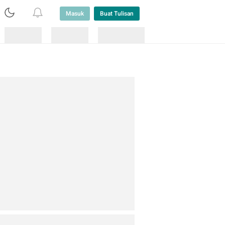
Masuk
Buat Tulisan
Loading
Loading
Lainnya