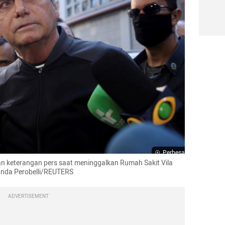
Perbesar
an keterangan pers saat meninggalkan Rumah Sakit Vila 
manda Perobelli/REUTERS
ADVERTISEMENT