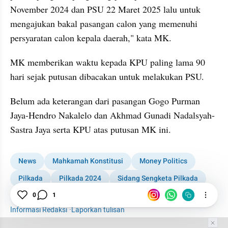
November 2024 dan PSU 22 Maret 2025 lalu untuk 
mengajukan bakal pasangan calon yang memenuhi 
persyaratan calon kepala daerah," kata MK.
MK memberikan waktu kepada KPU paling lama 90 
hari sejak putusan dibacakan untuk melakukan PSU.
Belum ada keterangan dari pasangan Gogo Purman 
Jaya-Hendro Nakalelo dan Akhmad Gunadi Nadalsyah-
Sastra Jaya serta KPU atas putusan MK ini.
News
Mahkamah Konstitusi
Money Politics
Pilkada
Pilkada 2024
Sidang Sengketa Pilkada
0
1
Alasan
Informasi Redaksi
·
Laporkan tulisan
Tim Editor