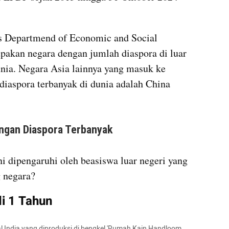
s Departmend of Economic and Social 
akan negara dengan jumlah diaspora di luar 
unia. Negara Asia lainnya yang masuk ke 
diaspora terbanyak di dunia adalah China 
embed from external kumparan
i dipengaruhi oleh beasiswa luar negeri yang 
 negara?
i 1 Tahun
l India yang diproduksi di bengkel 'Rumah Kain Handloom 