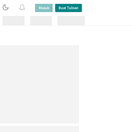
Masuk
Buat Tulisan
Loading
Loading
Lainnya