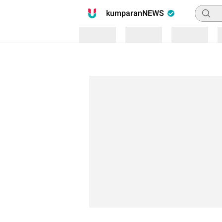
Pencari
kumparanNEWS
Loading
Loading
Loading