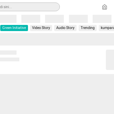
Loading
Loading
Loading
Loading
Loading
Green Initiative
Video Story
Audio Story
Trending
kumpar
 memuat...
ng memuat...