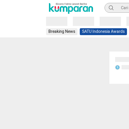
Pencarian
Loading
Loading
Loading
Breaking News
SATU Indonesia Awards
Sedang
Seda
S