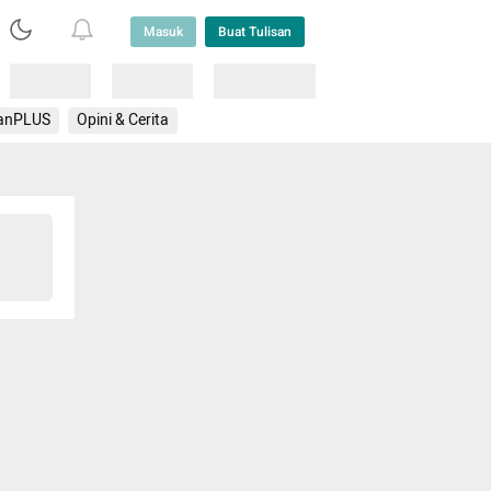
Masuk
Buat Tulisan
Loading
Loading
Lainnya
anPLUS
Opini & Cerita