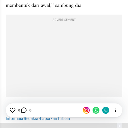
membentuk dari awal,” sambung dia.
ADVERTISEMENT
RUU Perampasan Aset
Komisi III
News
0
0
Informasi Redaksi
·
Laporkan tulisan
Tim Editor