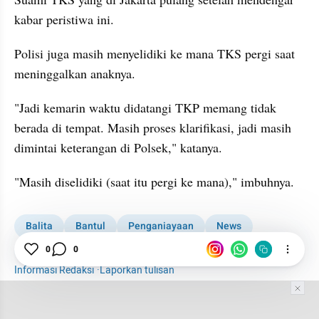
kabar peristiwa ini.
Polisi juga masih menyelidiki ke mana TKS pergi saat 
meninggalkan anaknya.
"Jadi kemarin waktu didatangi TKP memang tidak 
berada di tempat. Masih proses klarifikasi, jadi masih 
dimintai keterangan di Polsek," katanya.
"Masih diselidiki (saat itu pergi ke mana)," imbuhnya.
Balita
Bantul
Penganiayaan
News
Balita Dilakban di Bantul
0
0
Informasi Redaksi
·
Laporkan tulisan
Tim Editor
Editor Section