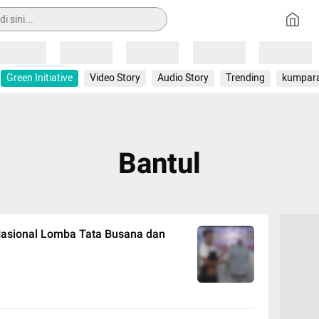
Loading
Loading
Loading
Loading
Loading
Green Initiative
Video Story
Audio Story
Trending
kumpar
Bantul
Nasional Lomba Tata Busana dan