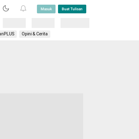
Masuk
Buat Tulisan
Loading
Loading
Lainnya
anPLUS
Opini & Cerita