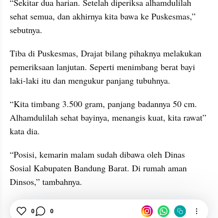
“Sekitar dua harian. Setelah diperiksa alhamdulilah 
sehat semua, dan akhirnya kita bawa ke Puskesmas,” 
sebutnya.
Tiba di Puskesmas, Drajat bilang pihaknya melakukan 
pemeriksaan lanjutan. Seperti menimbang berat bayi 
laki-laki itu dan mengukur panjang tubuhnya.
“Kita timbang 3.500 gram, panjang badannya 50 cm. 
Alhamdulilah sehat bayinya, menangis kuat, kita rawat” 
kata dia.
“Posisi, kemarin malam sudah dibawa oleh Dinas 
Sosial Kabupaten Bandung Barat. Di rumah aman 
Dinsos,” tambahnya.
Bayi
Penemuan Bayi
Bandung
News
0
0