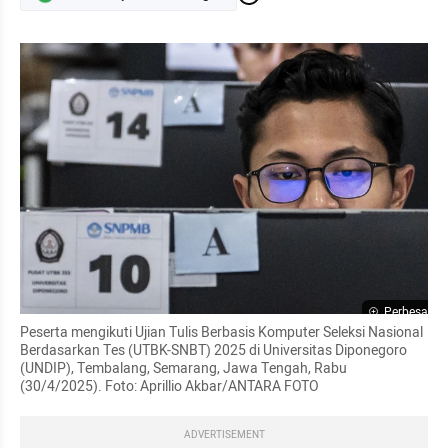
Perbesar
Peserta mengikuti Ujian Tulis Berbasis Komputer Seleksi Nasional 
Berdasarkan Tes (UTBK-SNBT) 2025 di Universitas Diponegoro 
(UNDIP), Tembalang, Semarang, Jawa Tengah, Rabu 
(30/4/2025). Foto: Aprillio Akbar/ANTARA FOTO
ADVERTISEMENT