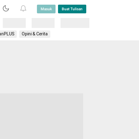
Masuk
Buat Tulisan
Loading
Loading
Lainnya
anPLUS
Opini & Cerita