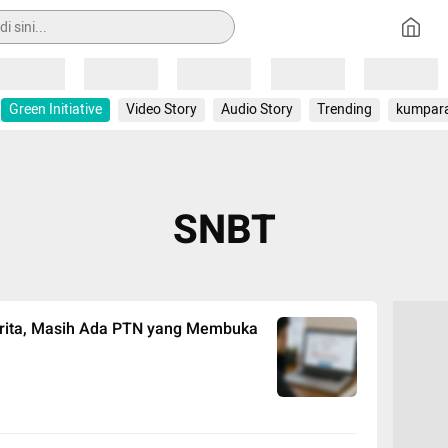
Loading
Loading
Loading
Loading
Loading
Green Initiative
Video Story
Audio Story
Trending
kumpar
SNBT
rita, Masih Ada PTN yang Membuka