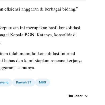
 efisiensi anggaran di berbagai bidang,” 
eputusan ini merupakan hasil konsolidasi 
bagai Kepala BGN. Katanya, konsolidasi 
.
nan telah memulai konsolidasi internal 
i bahas dan kami siapkan rencana kerjanya 
nggaran,” sebutnya.
Deyang
Daerah 3T
MBG
Tim Editor
Editor Section