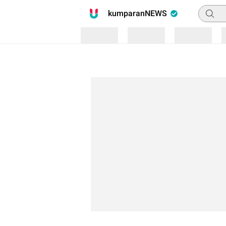
Pencari
kumparanNEWS
Loading
Loading
Loading