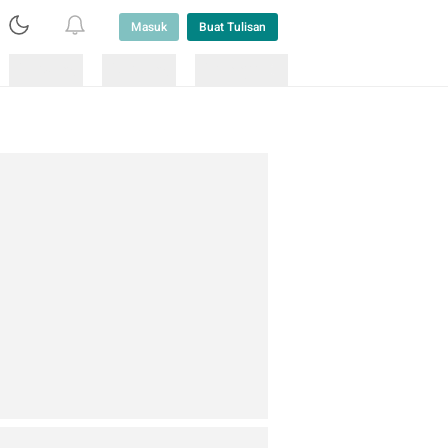
Masuk
Buat Tulisan
Loading
Loading
Lainnya